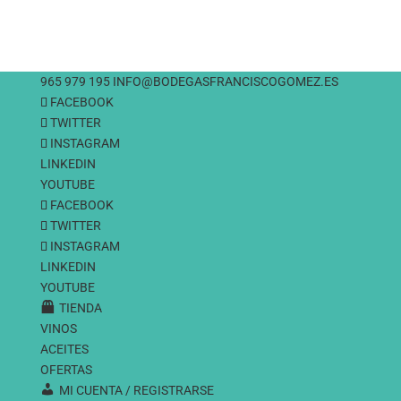
965 979 195
INFO@BODEGASFRANCISCOGOMEZ.ES
FACEBOOK
TWITTER
INSTAGRAM
LINKEDIN
YOUTUBE
FACEBOOK
TWITTER
INSTAGRAM
LINKEDIN
YOUTUBE
TIENDA
VINOS
ACEITES
OFERTAS
MI CUENTA / REGISTRARSE