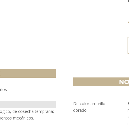
-
E
NO
iños
De color amarillo
dorado.
ológico, de cosecha temprana;
mientos mecánicos.