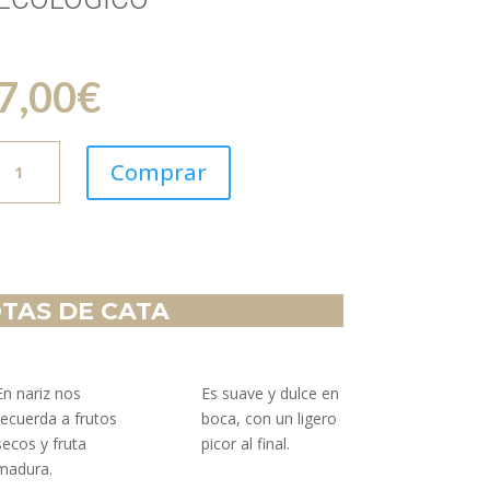
7,00
€
FRUTO
Comprar
NOBLE
500
ML
ECOLOGICO
cantidad
TAS DE CATA
En nariz nos
Es suave y dulce en
recuerda a frutos
boca, con un ligero
secos y fruta
picor al final.
madura.