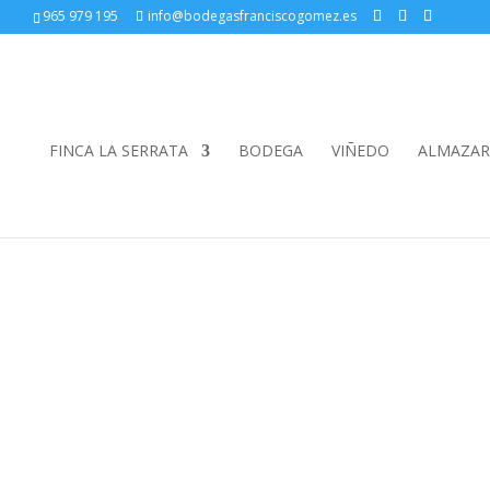
965 979 195
info@bodegasfranciscogomez.es
FINCA LA SERRATA
BODEGA
VIÑEDO
ALMAZAR