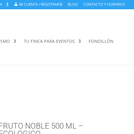
DA
MI CUENTA / REGISTRARSE
BLOG
CONTACTO Y HORARIOS
ISMO
TU FINCA PARA EVENTOS
FONDILLÓN
FRUTO NOBLE 500 ML –
ECOLOGICO