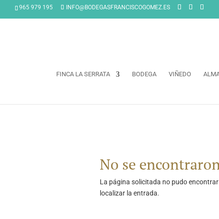
965 979 195
INFO@BODEGASFRANCISCOGOMEZ.ES
FINCA LA SERRATA
BODEGA
VIÑEDO
ALM
No se encontraron
La página solicitada no pudo encontrars
localizar la entrada.