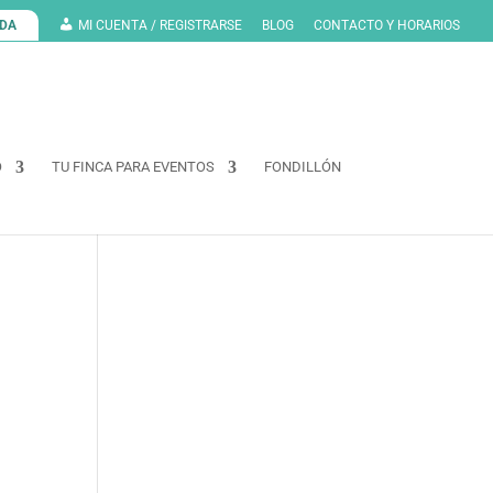
NDA
MI CUENTA / REGISTRARSE
BLOG
CONTACTO Y HORARIOS
O
TU FINCA PARA EVENTOS
FONDILLÓN