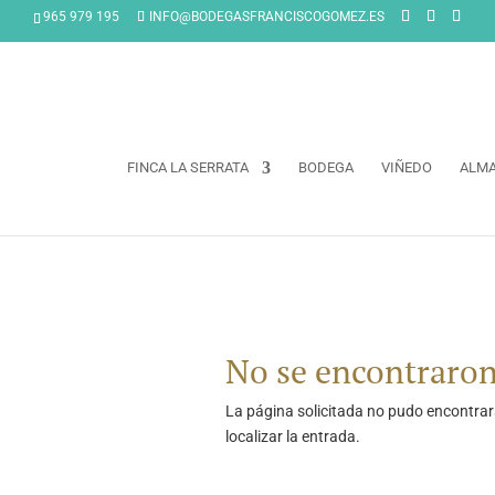
965 979 195
INFO@BODEGASFRANCISCOGOMEZ.ES
FINCA LA SERRATA
BODEGA
VIÑEDO
ALM
No se encontraron
La página solicitada no pudo encontrars
localizar la entrada.