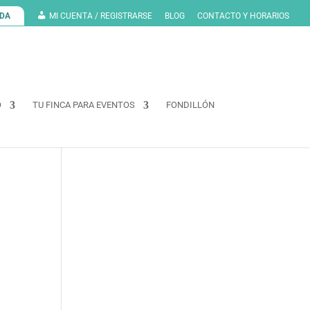
NDA
MI CUENTA / REGISTRARSE
BLOG
CONTACTO Y HORARIOS
O
TU FINCA PARA EVENTOS
FONDILLÓN