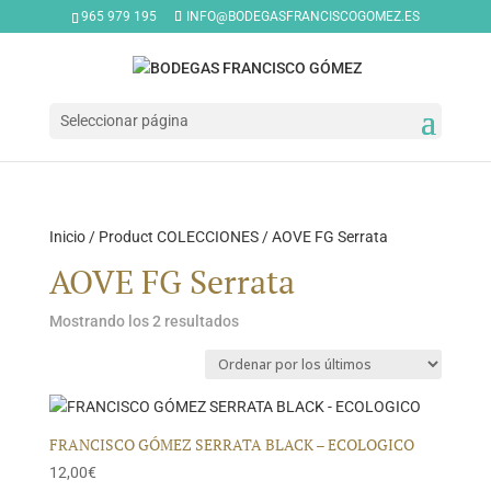
965 979 195
INFO@BODEGASFRANCISCOGOMEZ.ES
Seleccionar página
Inicio
/ Product COLECCIONES / AOVE FG Serrata
AOVE FG Serrata
Ordenado
Mostrando los 2 resultados
por
los
últimos
FRANCISCO GÓMEZ SERRATA BLACK – ECOLOGICO
12,00
€